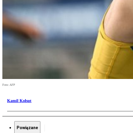
Foto: AFP
Kamil Kołsut
Powiązane