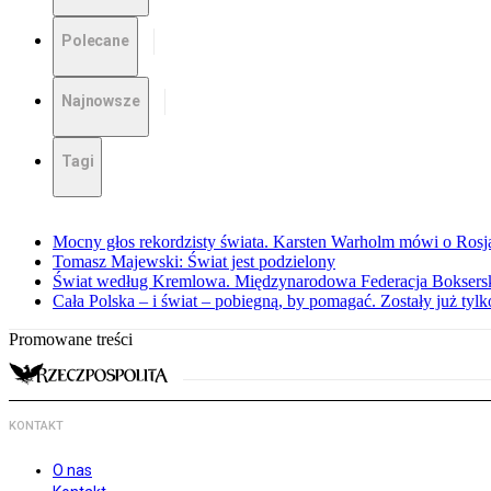
Polecane
Najnowsze
Tagi
Mocny głos rekordzisty świata. Karsten Warholm mówi o Rosj
Tomasz Majewski: Świat jest podzielony
Świat według Kremlowa. Międzynarodowa Federacja Bokserska
Cała Polska – i świat – pobiegną, by pomagać. Zostały już tyl
Promowane treści
KONTAKT
O nas