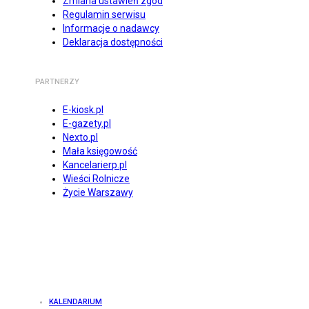
Zmiana ustawień zgód
Regulamin serwisu
Informacje o nadawcy
Deklaracja dostępności
PARTNERZY
E-kiosk.pl
E-gazety.pl
Nexto.pl
Mała księgowość
Kancelarierp.pl
Wieści Rolnicze
Życie Warszawy
KALENDARIUM