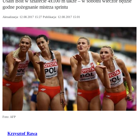
Usain Bolt w sztafecie 4x100 m także – w sobotni wieczór będzie
godne pożegnanie mistrza sprintu
Aktualizacja:
12.08.2017 15:27
Publikacja:
12.08.2017 15:01
Foto: AFP
Krzysztof Rawa