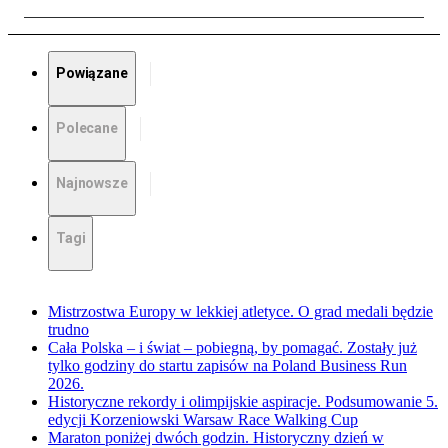
Powiązane
Polecane
Najnowsze
Tagi
Mistrzostwa Europy w lekkiej atletyce. O grad medali będzie
trudno
Cała Polska – i świat – pobiegną, by pomagać. Zostały już
tylko godziny do startu zapisów na Poland Business Run
2026.
Historyczne rekordy i olimpijskie aspiracje. Podsumowanie 5.
edycji Korzeniowski Warsaw Race Walking Cup
Maraton poniżej dwóch godzin. Historyczny dzień w