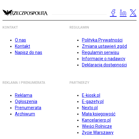
KONTAKT
REGULAMIN
O nas
Polityka Prywatności
Kontakt
Zmiana ustawień zgód
Napisz do nas
Regulamin serwisu
Informacje o nadawcy
Deklaracja dostępności
REKLAMA I PRENUMERATA
PARTNERZY
Reklama
E-kiosk.pl
Ogłoszenia
E-gazety.pl
Prenumerata
Nexto.pl
Archiwum
Mała księgowość
Kancelarierp.pl
Wieści Rolnicze
Życie Warszawy