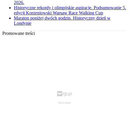
2026.
Historyczne rekordy i olimpijskie aspiracje. Podsumowanie 5.
edycji Korzeniowski Warsaw Race Walking Cup
Maraton poniżej dwóch godzin. Historyczny dzień w
Londynie
Promowane treści