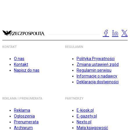
KONTAKT
REGULAMIN
O nas
Polityka Prywatności
Kontakt
Zmiana ustawień zgód
Napisz do nas
Regulamin serwisu
Informacje o nadawcy
Deklaracja dostępności
REKLAMA I PRENUMERATA
PARTNERZY
Reklama
E-kiosk.pl
Ogłoszenia
E-gazety.pl
Prenumerata
Nexto.pl
Archiwum
Mała księgowość