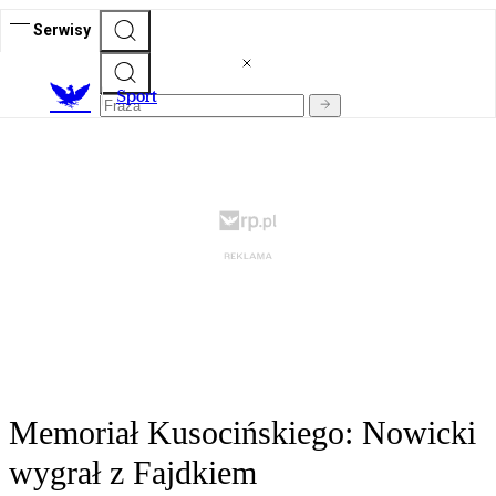
Serwisy
S
port
Memoriał Kusocińskiego: Nowicki
wygrał z Fajdkiem