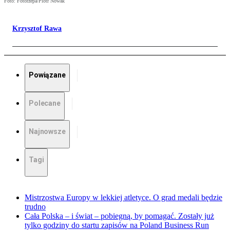
Foto: Fotorzepa/Piotr Nowak
Krzysztof Rawa
Powiązane
Polecane
Najnowsze
Tagi
Mistrzostwa Europy w lekkiej atletyce. O grad medali będzie
trudno
Cała Polska – i świat – pobiegną, by pomagać. Zostały już
tylko godziny do startu zapisów na Poland Business Run