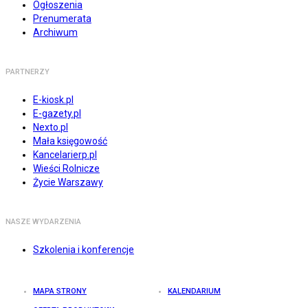
Ogłoszenia
Prenumerata
Archiwum
PARTNERZY
E-kiosk.pl
E-gazety.pl
Nexto.pl
Mała księgowość
Kancelarierp.pl
Wieści Rolnicze
Życie Warszawy
NASZE WYDARZENIA
Szkolenia i konferencje
MAPA STRONY
KALENDARIUM