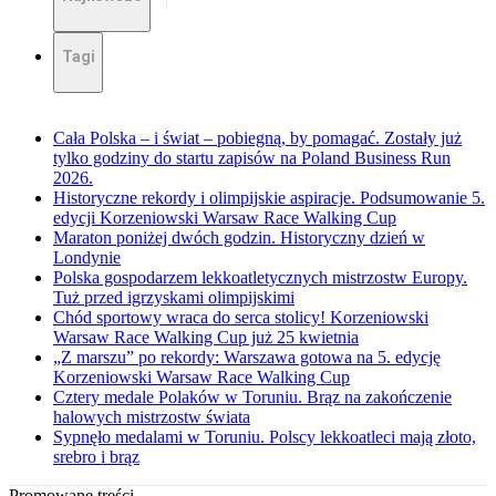
Tagi
Cała Polska – i świat – pobiegną, by pomagać. Zostały już
tylko godziny do startu zapisów na Poland Business Run
2026.
Historyczne rekordy i olimpijskie aspiracje. Podsumowanie 5.
edycji Korzeniowski Warsaw Race Walking Cup
Maraton poniżej dwóch godzin. Historyczny dzień w
Londynie
Polska gospodarzem lekkoatletycznych mistrzostw Europy.
Tuż przed igrzyskami olimpijskimi
Chód sportowy wraca do serca stolicy! Korzeniowski
Warsaw Race Walking Cup już 25 kwietnia
„Z marszu” po rekordy: Warszawa gotowa na 5. edycję
Korzeniowski Warsaw Race Walking Cup
Cztery medale Polaków w Toruniu. Brąz na zakończenie
halowych mistrzostw świata
Sypnęło medalami w Toruniu. Polscy lekkoatleci mają złoto,
srebro i brąz
Promowane treści