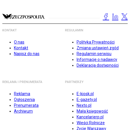
KONTAKT
REGULAMIN
O nas
Polityka Prywatności
Kontakt
Zmiana ustawień zgód
Napisz do nas
Regulamin serwisu
Informacje o nadawcy
Deklaracja dostępności
REKLAMA I PRENUMERATA
PARTNERZY
Reklama
E-kiosk.pl
Ogłoszenia
E-gazety.pl
Prenumerata
Nexto.pl
Archiwum
Mała księgowość
Kancelarierp.pl
Wieści Rolnicze
Życie Warszawy