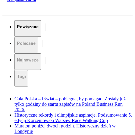
Powiązane
Polecane
Najnowsze
Tagi
Cała Polska – i świat – pobiegną, by pomagać. Zostały już
tylko godziny do startu zapisów na Poland Business Run
2026.
Historyczne rekordy i olimpijskie aspiracje. Podsumowanie 5.
edycji Korzeniowski Warsaw Race Walking Cup
Maraton poniżej dwóch godzin. Historyczny dzień w
Londynie