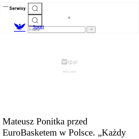
Serwisy
S
port
Mateusz Ponitka przed
EuroBasketem w Polsce. „Każdy