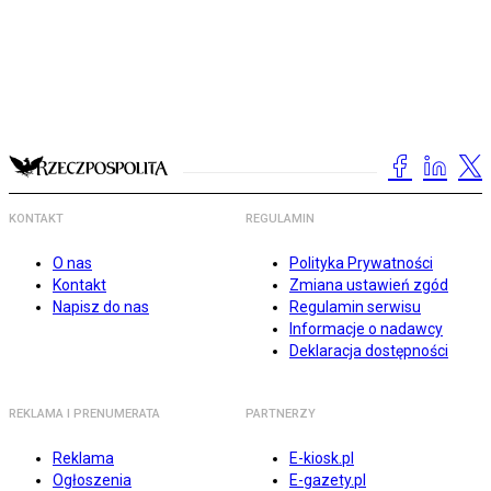
KONTAKT
REGULAMIN
O nas
Polityka Prywatności
Kontakt
Zmiana ustawień zgód
Napisz do nas
Regulamin serwisu
Informacje o nadawcy
Deklaracja dostępności
REKLAMA I PRENUMERATA
PARTNERZY
Reklama
E-kiosk.pl
Ogłoszenia
E-gazety.pl