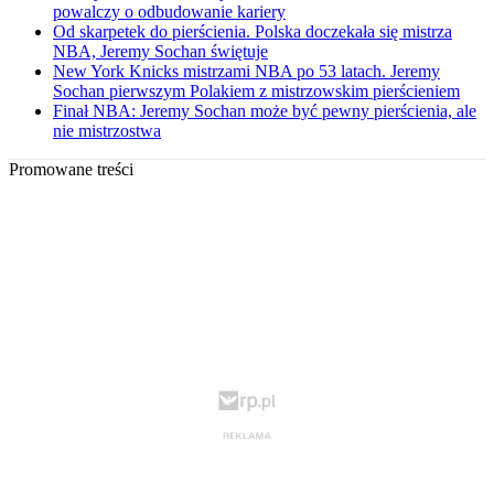
powalczy o odbudowanie kariery
Od skarpetek do pierścienia. Polska doczekała się mistrza
NBA, Jeremy Sochan świętuje
New York Knicks mistrzami NBA po 53 latach. Jeremy
Sochan pierwszym Polakiem z mistrzowskim pierścieniem
Finał NBA: Jeremy Sochan może być pewny pierścienia, ale
nie mistrzostwa
Promowane treści