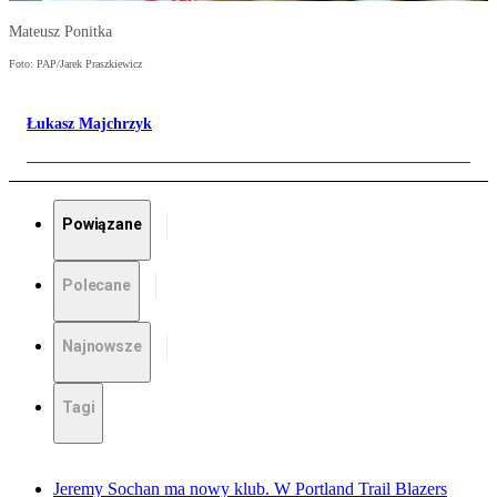
Mateusz Ponitka
Foto: PAP/Jarek Praszkiewicz
Łukasz Majchrzyk
Powiązane
Polecane
Najnowsze
Tagi
Jeremy Sochan ma nowy klub. W Portland Trail Blazers