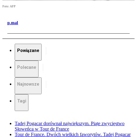
Foto: AFP
p.mal
Powiązane
Polecane
Najnowsze
Tagi
Tadej Pogacar dorównał największym. Piąte zwycięstwo
Słoweńca w Tour de France
Tour de France. Dwóch wielkich faworytów. Tadej Pogacar