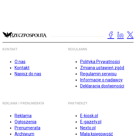
KONTAKT
REGULAMIN
O nas
Polityka Prywatności
Kontakt
Zmiana ustawień zgód
Napisz do nas
Regulamin serwisu
Informacje o nadawcy
Deklaracja dostępności
REKLAMA I PRENUMERATA
PARTNERZY
Reklama
E-kiosk.pl
Ogłoszenia
E-gazety.pl
Prenumerata
Nexto.pl
Archiwum
Mała księgowość