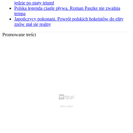
jedzie po piąty triumf
Polska legenda ciągle pływa. Roman Paszke nie zwalnia
tempa
Japończycy pokonani. Powrót polskich hokeistów do elity
znów stał się realny
Promowane treści