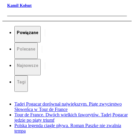
Kamil Kołsut
Powiązane
Polecane
Najnowsze
Tagi
Tadej Pogacar dorównał największym. Piąte zwycięstwo
Słoweńca w Tour de France
Tour de France. Dwóch wielkich faworytów. Tadej Pogacar
jedzie po piąty triumf
Polska legenda ciągle pływa. Roman Paszke nie zwalnia
tempa