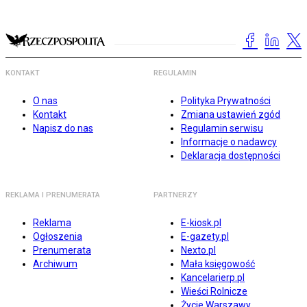
KONTAKT
REGULAMIN
O nas
Polityka Prywatności
Kontakt
Zmiana ustawień zgód
Napisz do nas
Regulamin serwisu
Informacje o nadawcy
Deklaracja dostępności
REKLAMA I PRENUMERATA
PARTNERZY
Reklama
E-kiosk.pl
Ogłoszenia
E-gazety.pl
Prenumerata
Nexto.pl
Archiwum
Mała księgowość
Kancelarierp.pl
Wieści Rolnicze
Życie Warszawy