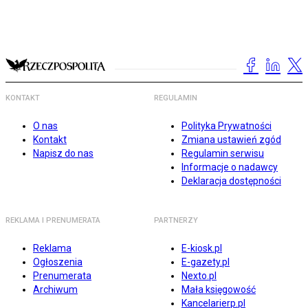
KONTAKT
REGULAMIN
O nas
Polityka Prywatności
Kontakt
Zmiana ustawień zgód
Napisz do nas
Regulamin serwisu
Informacje o nadawcy
Deklaracja dostępności
REKLAMA I PRENUMERATA
PARTNERZY
Reklama
E-kiosk.pl
Ogłoszenia
E-gazety.pl
Prenumerata
Nexto.pl
Archiwum
Mała księgowość
Kancelarierp.pl