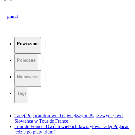
Foto: AFP
p.mal
Powiązane
Polecane
Najnowsze
Tagi
Tadej Pogacar dorównał największym. Piąte zwycięstwo
Słoweńca w Tour de France
Tour de France. Dwóch wielkich faworytów. Tadej Pogacar
jedzie po piąty triumf