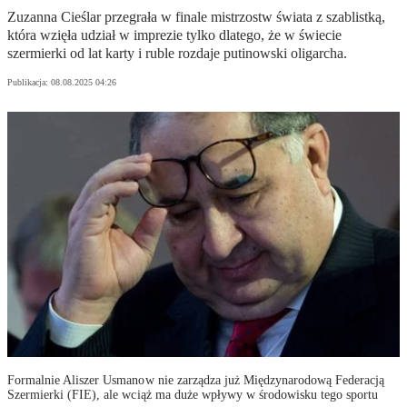
Zuzanna Cieślar przegrała w finale mistrzostw świata z szablistką,
która wzięła udział w imprezie tylko dlatego, że w świecie
szermierki od lat karty i ruble rozdaje putinowski oligarcha.
Publikacja:
08.08.2025 04:26
Formalnie Aliszer Usmanow nie zarządza już Międzynarodową Federacją
Szermierki (FIE), ale wciąż ma duże wpływy w środowisku tego sportu