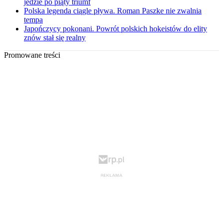
jedzie po piąty triumf
Polska legenda ciągle pływa. Roman Paszke nie zwalnia
tempa
Japończycy pokonani. Powrót polskich hokeistów do elity
znów stał się realny
Promowane treści