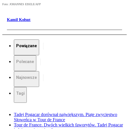
Foto: JOHANNES EISELE/AFP
Kamil Kołsut
Powiązane
Polecane
Najnowsze
Tagi
Tadej Pogacar dorównał największym. Piąte zwycięstwo
Słoweńca w Tour de France
Tour de France. Dwóch wielkich faworytów. Tadej Pogacar