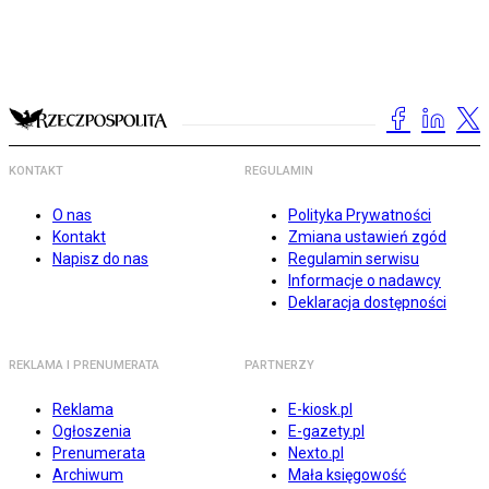
KONTAKT
REGULAMIN
O nas
Polityka Prywatności
Kontakt
Zmiana ustawień zgód
Napisz do nas
Regulamin serwisu
Informacje o nadawcy
Deklaracja dostępności
REKLAMA I PRENUMERATA
PARTNERZY
Reklama
E-kiosk.pl
Ogłoszenia
E-gazety.pl
Prenumerata
Nexto.pl
Archiwum
Mała księgowość