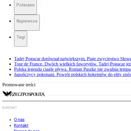
Polecane
Najnowsze
Tagi
Tadej Pogacar dorównał największym. Piąte zwycięstwo Słow
Tour de France. Dwóch wielkich faworytów. Tadej Pogacar jedz
Polska legenda ciągle pływa. Roman Paszke nie zwalnia tempa
Japończycy pokonani. Powrót polskich hokeistów do elity znów 
Promowane treści
KONTAKT
O nas
Kontakt