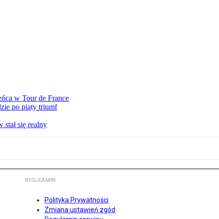
eńca w Tour de France
ie po piąty triumf
stał się realny
REGULAMIN
Polityka Prywatności
Zmiana ustawień zgód