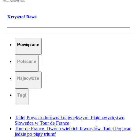
Foto: AdobeStock
Krzysztof Rawa
Powiązane
Polecane
Najnowsze
Tagi
Tadej Pogacar dorównał największym. Piąte zwycięstwo
Słoweńca w Tour de France
Tour de France. Dwóch wielkich faworytów. Tadej Pogacar
jedzie po piąty triumf