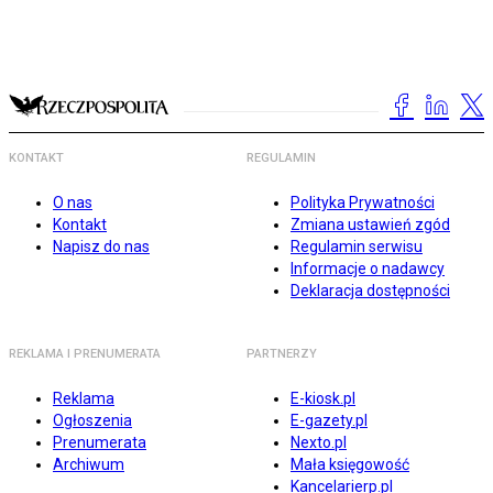
KONTAKT
REGULAMIN
O nas
Polityka Prywatności
Kontakt
Zmiana ustawień zgód
Napisz do nas
Regulamin serwisu
Informacje o nadawcy
Deklaracja dostępności
REKLAMA I PRENUMERATA
PARTNERZY
Reklama
E-kiosk.pl
Ogłoszenia
E-gazety.pl
Prenumerata
Nexto.pl
Archiwum
Mała księgowość
Kancelarierp.pl