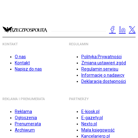
KONTAKT
REGULAMIN
O nas
Polityka Prywatności
Kontakt
Zmiana ustawień zgód
Napisz do nas
Regulamin serwisu
Informacje o nadawcy
Deklaracja dostępności
REKLAMA I PRENUMERATA
PARTNERZY
Reklama
E-kiosk.pl
Ogłoszenia
E-gazety.pl
Prenumerata
Nexto.pl
Archiwum
Mała księgowość
Kancelarierp.pl