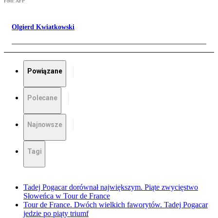
Foto: AFP
Olgierd Kwiatkowski
Powiązane
Polecane
Najnowsze
Tagi
Tadej Pogacar dorównał największym. Piąte zwycięstwo
Słoweńca w Tour de France
Tour de France. Dwóch wielkich faworytów. Tadej Pogacar
jedzie po piąty triumf