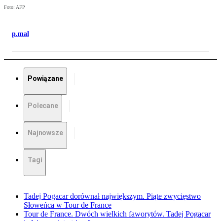
Foto: AFP
p.mal
Powiązane
Polecane
Najnowsze
Tagi
Tadej Pogacar dorównał największym. Piąte zwycięstwo
Słoweńca w Tour de France
Tour de France. Dwóch wielkich faworytów. Tadej Pogacar