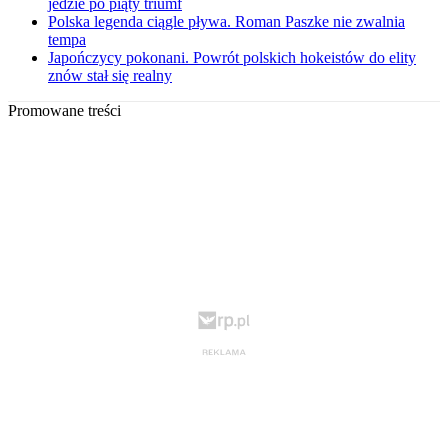
jedzie po piąty triumf
Polska legenda ciągle pływa. Roman Paszke nie zwalnia
tempa
Japończycy pokonani. Powrót polskich hokeistów do elity
znów stał się realny
Promowane treści