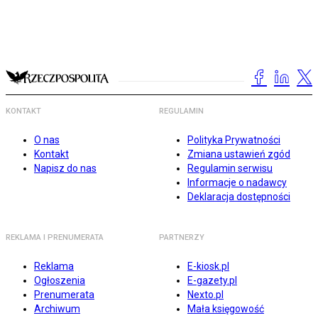
KONTAKT
REGULAMIN
O nas
Polityka Prywatności
Kontakt
Zmiana ustawień zgód
Napisz do nas
Regulamin serwisu
Informacje o nadawcy
Deklaracja dostępności
REKLAMA I PRENUMERATA
PARTNERZY
Reklama
E-kiosk.pl
Ogłoszenia
E-gazety.pl
Prenumerata
Nexto.pl
Archiwum
Mała księgowość