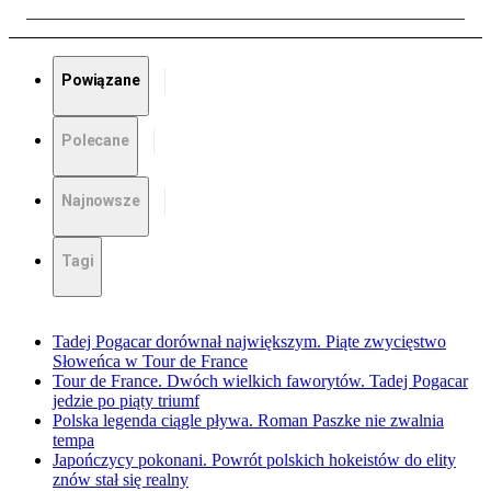
Powiązane
Polecane
Najnowsze
Tagi
Tadej Pogacar dorównał największym. Piąte zwycięstwo
Słoweńca w Tour de France
Tour de France. Dwóch wielkich faworytów. Tadej Pogacar
jedzie po piąty triumf
Polska legenda ciągle pływa. Roman Paszke nie zwalnia
tempa
Japończycy pokonani. Powrót polskich hokeistów do elity
znów stał się realny