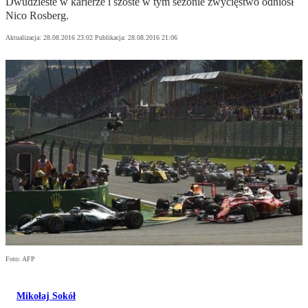
Dwudzieste w karierze i szóste w tym sezonie zwycięstwo odniósł
Nico Rosberg.
Aktualizacja:
28.08.2016 23:02
Publikacja:
28.08.2016 21:06
Foto: AFP
Mikołaj Sokół