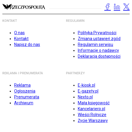
KONTAKT
REGULAMIN
O nas
Polityka Prywatności
Kontakt
Zmiana ustawień zgód
Napisz do nas
Regulamin serwisu
Informacje o nadawcy
Deklaracja dostępności
REKLAMA I PRENUMERATA
PARTNERZY
Reklama
E-kiosk.pl
Ogłoszenia
E-gazety.pl
Prenumerata
Nexto.pl
Archiwum
Mała księgowość
Kancelarierp.pl
Wieści Rolnicze
Życie Warszawy