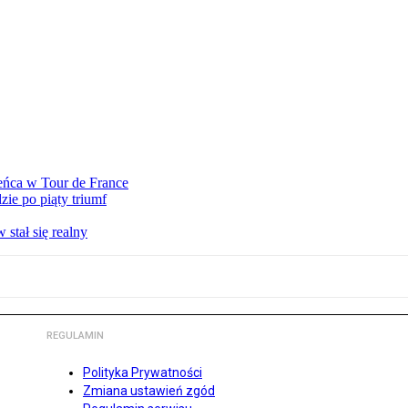
eńca w Tour de France
ie po piąty triumf
stał się realny
REGULAMIN
Polityka Prywatności
Zmiana ustawień zgód