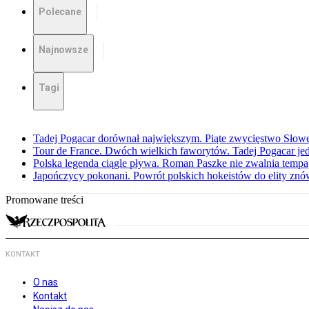
Polecane
Najnowsze
Tagi
Tadej Pogacar dorównał największym. Piąte zwycięstwo Słow
Tour de France. Dwóch wielkich faworytów. Tadej Pogacar jedz
Polska legenda ciągle pływa. Roman Paszke nie zwalnia tempa
Japończycy pokonani. Powrót polskich hokeistów do elity znów 
Promowane treści
KONTAKT
O nas
Kontakt