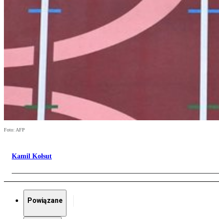
Foto: AFP
Kamil Kołsut
Powiązane