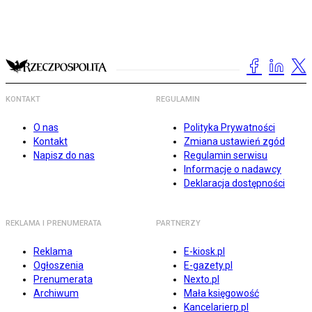
KONTAKT
REGULAMIN
O nas
Polityka Prywatności
Kontakt
Zmiana ustawień zgód
Napisz do nas
Regulamin serwisu
Informacje o nadawcy
Deklaracja dostępności
REKLAMA I PRENUMERATA
PARTNERZY
Reklama
E-kiosk.pl
Ogłoszenia
E-gazety.pl
Prenumerata
Nexto.pl
Archiwum
Mała księgowość
Kancelarierp.pl