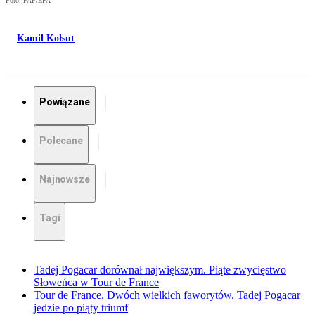
Foto: PAP/EPA
Kamil Kołsut
Powiązane
Polecane
Najnowsze
Tagi
Tadej Pogacar dorównał największym. Piąte zwycięstwo
Słoweńca w Tour de France
Tour de France. Dwóch wielkich faworytów. Tadej Pogacar
jedzie po piąty triumf