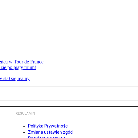
eńca w Tour de France
ie po piąty triumf
stał się realny
REGULAMIN
Polityka Prywatności
Zmiana ustawień zgód