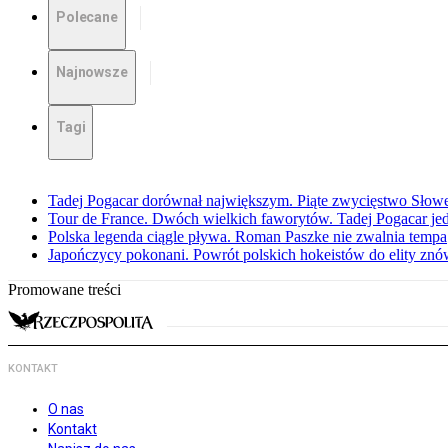
Polecane
Najnowsze
Tagi
Tadej Pogacar dorównał największym. Piąte zwycięstwo Słow
Tour de France. Dwóch wielkich faworytów. Tadej Pogacar jedz
Polska legenda ciągle pływa. Roman Paszke nie zwalnia tempa
Japończycy pokonani. Powrót polskich hokeistów do elity znów 
Promowane treści
KONTAKT
O nas
Kontakt