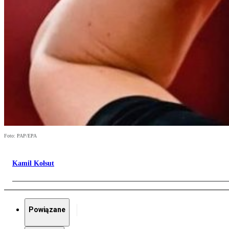
Foto: PAP/EPA
Kamil Kołsut
Powiązane