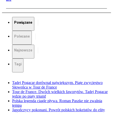
Powiązane
Polecane
Najnowsze
Tagi
Tadej Pogacar dorównał największym. Piąte zwycięstwo
Słoweńca w Tour de France
Tour de France. Dwóch wielkich faworytów. Tadej Pogacar
jedzie po piąty triumf
Polska legenda ciągle pływa. Roman Paszke nie zwalnia
tempa
Japończycy pokonani. Powrót polskich hokeistów do elity