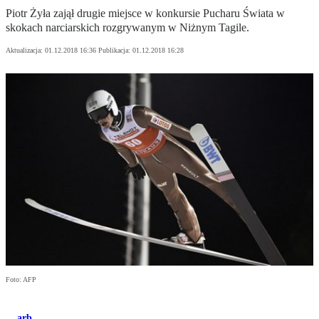
Piotr Żyła zajął drugie miejsce w konkursie Pucharu Świata w
skokach narciarskich rozgrywanym w Niżnym Tagile.
Aktualizacja:
01.12.2018 16:36
Publikacja:
01.12.2018 16:28
Foto: AFP
arb