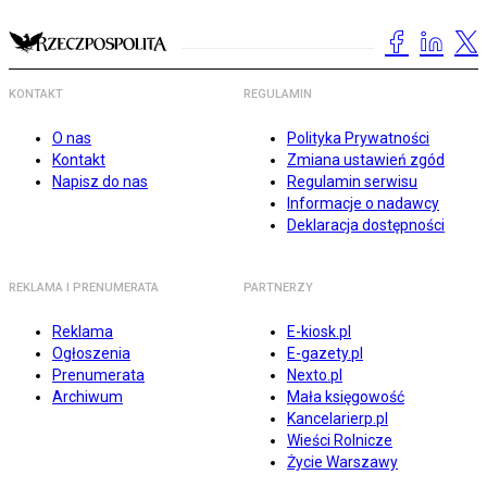
KONTAKT
REGULAMIN
O nas
Polityka Prywatności
Kontakt
Zmiana ustawień zgód
Napisz do nas
Regulamin serwisu
Informacje o nadawcy
Deklaracja dostępności
REKLAMA I PRENUMERATA
PARTNERZY
Reklama
E-kiosk.pl
Ogłoszenia
E-gazety.pl
Prenumerata
Nexto.pl
Archiwum
Mała księgowość
Kancelarierp.pl
Wieści Rolnicze
Życie Warszawy