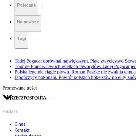
Polecane
Najnowsze
Tagi
Tadej Pogacar dorównał największym. Piąte zwycięstwo Słow
Tour de France. Dwóch wielkich faworytów. Tadej Pogacar jedz
Polska legenda ciągle pływa. Roman Paszke nie zwalnia tempa
Japończycy pokonani. Powrót polskich hokeistów do elity znów 
Promowane treści
KONTAKT
O nas
Kontakt