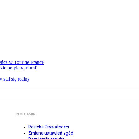
eńca w Tour de France
ie po piąty triumf
stał się realny
REGULAMIN
Polityka Prywatności
Zmiana ustawień zgód