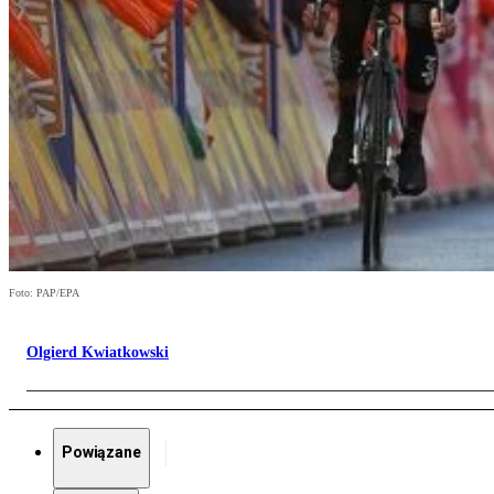
Foto: PAP/EPA
Olgierd Kwiatkowski
Powiązane