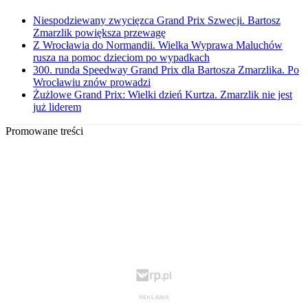
Niespodziewany zwycięzca Grand Prix Szwecji. Bartosz
Zmarzlik powiększa przewagę
Z Wrocławia do Normandii. Wielka Wyprawa Maluchów
rusza na pomoc dzieciom po wypadkach
300. runda Speedway Grand Prix dla Bartosza Zmarzlika. Po
Wrocławiu znów prowadzi
Żużlowe Grand Prix: Wielki dzień Kurtza. Zmarzlik nie jest
już liderem
Promowane treści