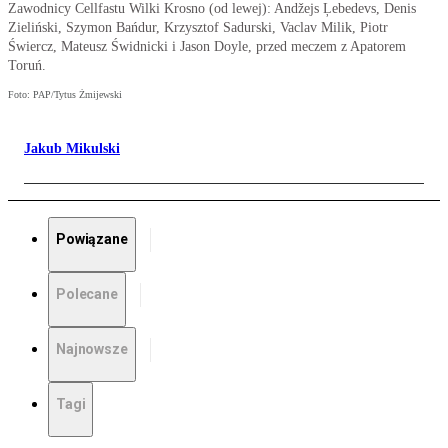
Zawodnicy Cellfastu Wilki Krosno (od lewej): Andžejs Ļebedevs, Denis
Zieliński, Szymon Bańdur, Krzysztof Sadurski, Vaclav Milik, Piotr
Świercz, Mateusz Świdnicki i Jason Doyle, przed meczem z Apatorem
Toruń.
Foto: PAP/Tytus Żmijewski
Jakub Mikulski
Powiązane
Polecane
Najnowsze
Tagi