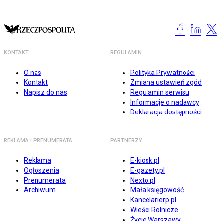
KONTAKT
REGULAMIN
O nas
Polityka Prywatności
Kontakt
Zmiana ustawień zgód
Napisz do nas
Regulamin serwisu
Informacje o nadawcy
Deklaracja dostępności
REKLAMA I PRENUMERATA
PARTNERZY
Reklama
E-kiosk.pl
Ogłoszenia
E-gazety.pl
Prenumerata
Nexto.pl
Archiwum
Mała księgowość
Kancelarierp.pl
Wieści Rolnicze
Życie Warszawy