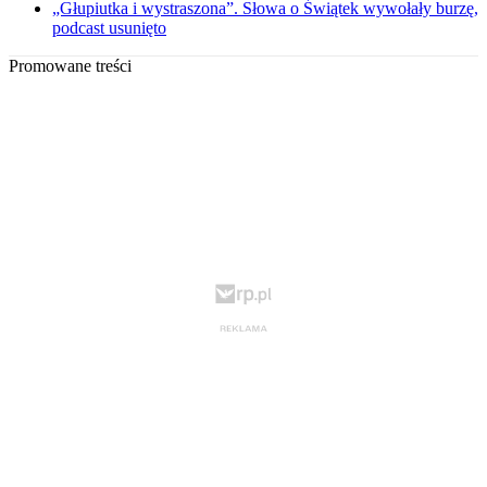
„Głupiutka i wystraszona”. Słowa o Świątek wywołały burzę,
podcast usunięto
Promowane treści