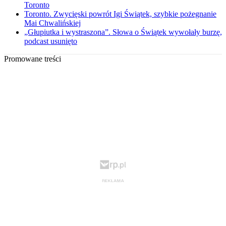
Toronto
Toronto. Zwycięski powrót Igi Świątek, szybkie pożegnanie
Mai Chwalińskiej
„Głupiutka i wystraszona”. Słowa o Świątek wywołały burzę,
podcast usunięto
Promowane treści