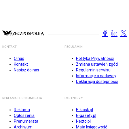
KONTAKT
REGULAMIN
O nas
Polityka Prywatności
Kontakt
Zmiana ustawień zgód
Napisz do nas
Regulamin serwisu
Informacje o nadawcy
Deklaracja dostępności
REKLAMA I PRENUMERATA
PARTNERZY
Reklama
E-kiosk.pl
Ogłoszenia
E-gazety.pl
Prenumerata
Nexto.pl
Archiwum
Mała księgowość