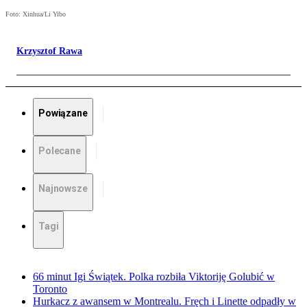
Foto: Xinhua/Li Yibo
Krzysztof Rawa
Powiązane
Polecane
Najnowsze
Tagi
66 minut Igi Świątek. Polka rozbiła Viktoriję Golubić w
Toronto
Hurkacz z awansem w Montrealu. Fręch i Linette odpadły w