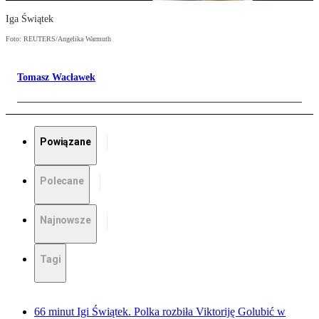
Iga Świątek
Foto: REUTERS/Angelika Warmuth
Tomasz Wacławek
Powiązane
Polecane
Najnowsze
Tagi
66 minut Igi Świątek. Polka rozbiła Viktoriję Golubić w