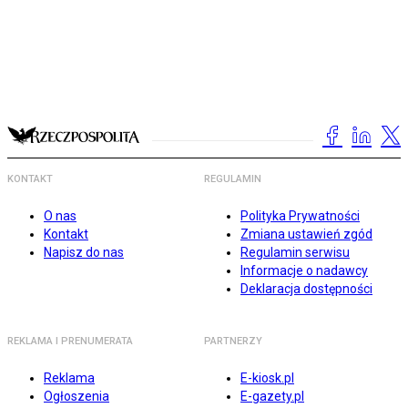
KONTAKT
REGULAMIN
O nas
Polityka Prywatności
Kontakt
Zmiana ustawień zgód
Napisz do nas
Regulamin serwisu
Informacje o nadawcy
Deklaracja dostępności
REKLAMA I PRENUMERATA
PARTNERZY
Reklama
E-kiosk.pl
Ogłoszenia
E-gazety.pl