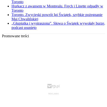
Toronto
Hurkacz z awansem w Montrealu. Fręch i Linette odpadły w
Toronto
Toronto. Zwycięski powrót Igi Świątek, szybkie pożegnanie
Mai Chwalińskiej
„Głupiutka i wystraszona”. Słowa o Świątek wywołały burzę,
podcast usunięto
Promowane treści