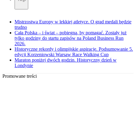
Mistrzostwa Europy w lekkiej atletyce. O grad medali będzie
trudno
Cała Polska – i świat – pobiegną, by pomagać. Zostały już
tylko godziny do startu zapisów na Poland Business Run
2026.
Historyczne rekordy i olimpijskie aspiracje. Podsumowanie 5.
edycji Korzeniowski Warsaw Race Walking Cup
Maraton poniżej dwóch godzin. Historyczny dzień w
Londynie
Promowane treści