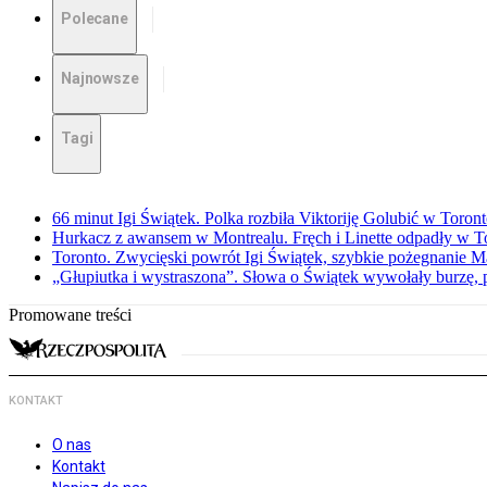
Polecane
Najnowsze
Tagi
66 minut Igi Świątek. Polka rozbiła Viktoriję Golubić w Toron
Hurkacz z awansem w Montrealu. Fręch i Linette odpadły w T
Toronto. Zwycięski powrót Igi Świątek, szybkie pożegnanie M
„Głupiutka i wystraszona”. Słowa o Świątek wywołały burzę, 
Promowane treści
KONTAKT
O nas
Kontakt