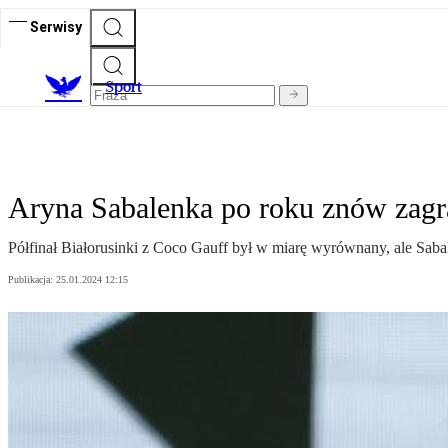
Serwisy
S
port
Aryna Sabalenka po roku znów zagra
Półfinał Białorusinki z Coco Gauff był w miarę wyrównany, ale Sab
Publikacja:
25.01.2024 12:15