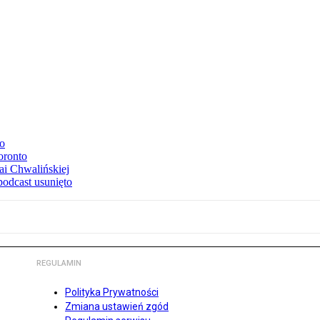
to
oronto
ai Chwalińskiej
podcast usunięto
REGULAMIN
Polityka Prywatności
Zmiana ustawień zgód