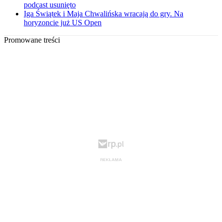
podcast usunięto
Iga Świątek i Maja Chwalińska wracają do gry. Na
horyzoncie już US Open
Promowane treści