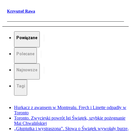
Krzysztof Rawa
Powiązane
Polecane
Najnowsze
Tagi
Hurkacz z awansem w Montrealu. Fręch i Linette odpadły w
Toronto
Toronto. Zwycięski powrót Igi Świątek, szybkie pożegnanie
Mai Chwalińskiej
„Głupiutka i wystraszona”. Słowa o Świątek wywołały burzę,