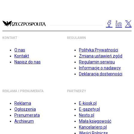
KONTAKT
REGULAMIN
O nas
Polityka Prywatności
Kontakt
Zmiana ustawień zgód
Napisz do nas
Regulamin serwisu
Informacje o nadawcy
Deklaracja dostępności
REKLAMA I PRENUMERATA
PARTNERZY
Reklama
E-kiosk.pl
Ogłoszenia
E-gazety.pl
Prenumerata
Nexto.pl
Archiwum
Mała księgowość
Kancelarierp.pl
Wieści Rolnicze