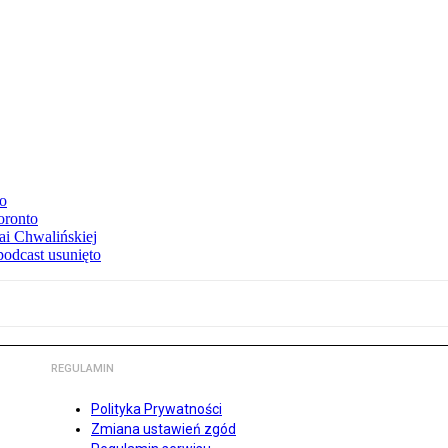
to
oronto
ai Chwalińskiej
podcast usunięto
REGULAMIN
Polityka Prywatności
Zmiana ustawień zgód