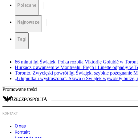
Polecane
Najnowsze
Tagi
66 minut Igi Świątek. Polka rozbiła Viktoriję Golubić w Toron
Hurkacz z awansem w Montrealu. Fręch i Linette odpadły w T
Toronto. Zwycięski powrót Igi Świątek, szybkie pożegnanie M
„Głupiutka i wystraszona”. Słowa o Świątek wywołały burzę, 
Promowane treści
KONTAKT
O nas
Kontakt