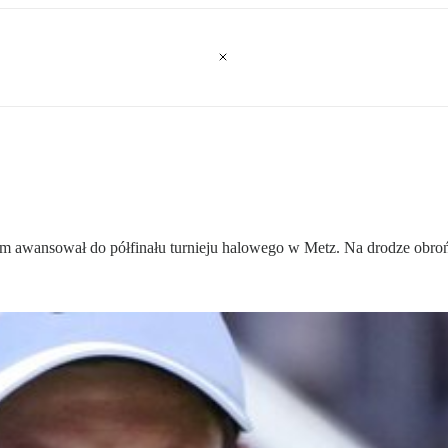
m awansował do półfinału turnieju halowego w Metz. Na drodze obroń