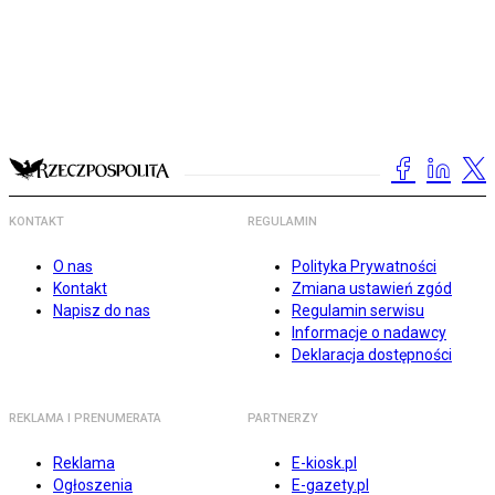
KONTAKT
REGULAMIN
O nas
Polityka Prywatności
Kontakt
Zmiana ustawień zgód
Napisz do nas
Regulamin serwisu
Informacje o nadawcy
Deklaracja dostępności
REKLAMA I PRENUMERATA
PARTNERZY
Reklama
E-kiosk.pl
Ogłoszenia
E-gazety.pl