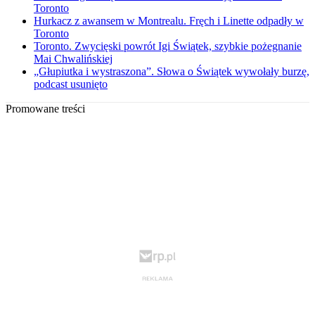
Toronto
Hurkacz z awansem w Montrealu. Fręch i Linette odpadły w
Toronto
Toronto. Zwycięski powrót Igi Świątek, szybkie pożegnanie
Mai Chwalińskiej
„Głupiutka i wystraszona”. Słowa o Świątek wywołały burzę,
podcast usunięto
Promowane treści