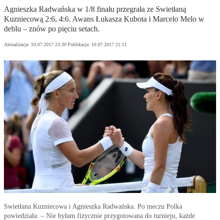
Agnieszka Radwańska w 1/8 finału przegrała ze Swietłaną
Kuzniecową 2:6, 4:6. Awans Łukasza Kubota i Marcelo Melo w
deblu – znów po pięciu setach.
Aktualizacja:
10.07.2017 23:30
Publikacja:
10.07.2017 21:11
Swietłana Kuzniecowa i Agnieszka Radwańska. Po meczu Polka
powiedziała: – Nie byłam fizycznie przygotowana do turnieju, każde