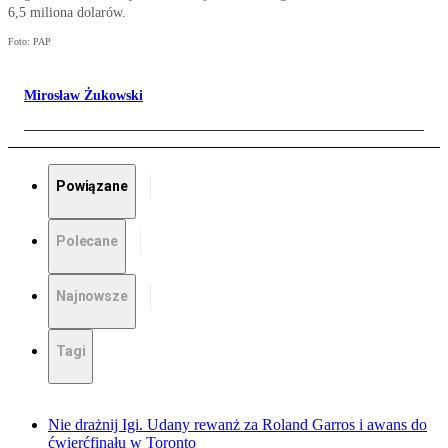
6,5 miliona dolarów.
Foto: PAP
Mirosław Żukowski
Powiązane
Polecane
Najnowsze
Tagi
Nie drażnij Igi. Udany rewanż za Roland Garros i awans do
ćwierćfinału w Toronto