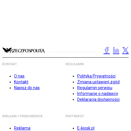
KONTAKT
REGULAMIN
O nas
Polityka Prywatności
Kontakt
Zmiana ustawień zgód
Napisz do nas
Regulamin serwisu
Informacje o nadawcy
Deklaracja dostępności
REKLAMA I PRENUMERATA
PARTNERZY
Reklama
E-kiosk.pl