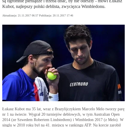
są ogromnie pieniądze i trzeba dbać, by nie odeszły - mówi Łukasz
Kubot, najlepszy polski deblista, zwycięzca Wimbledonu.
Aktualizacja:
21.11.2017 06:57
Publikacja:
20.11.2017 17:46
Łukasz Kubot ma 35 lat, wraz z Brazylijczykiem Marcelo Melo tworzy parę
nr 1 na świecie. Wygrał 20 turniejów deblowych, w tym Australian Open
2014 (ze Szwedem Robertem Lindstedtem) i Wimbledon 2017 (z Melo). W
singlu w 2010 roku był na 41. miejscu w rankingu ATP. Na korcie zarobił