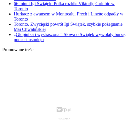
66 minut Igi Świątek. Polka rozbiła Viktoriję Golubić w
Toronto
Hurkacz z awansem w Montrealu. Fręch i Linette odpadły w
Toronto
Toronto. Zwycięski powrót Igi Świątek, szybkie pożegnanie
Mai Chwalińskiej
„Głupiutka i wystraszona”. Słowa o Świątek wywołały burzę,
podcast usunięto
Promowane treści