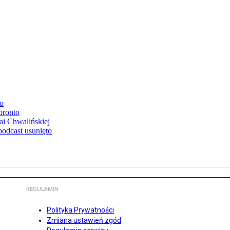
to
oronto
ai Chwalińskiej
podcast usunięto
REGULAMIN
Polityka Prywatności
Zmiana ustawień zgód