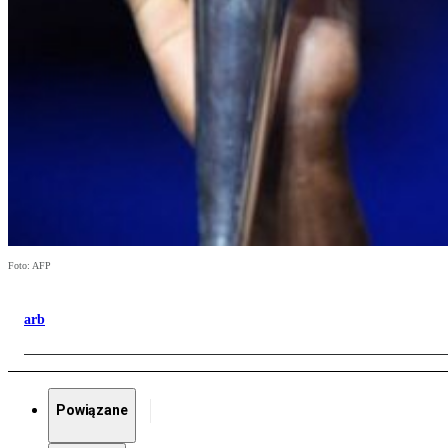
Foto: AFP
arb
Powiązane