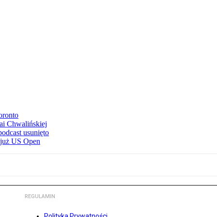
oronto
ai Chwalińskiej
podcast usunięto
e już US Open
REGULAMIN
Polityka Prywatności