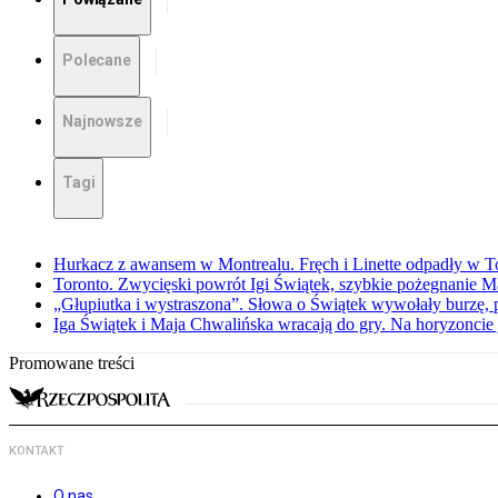
Polecane
Najnowsze
Tagi
Hurkacz z awansem w Montrealu. Fręch i Linette odpadły w T
Toronto. Zwycięski powrót Igi Świątek, szybkie pożegnanie M
„Głupiutka i wystraszona”. Słowa o Świątek wywołały burzę, 
Iga Świątek i Maja Chwalińska wracają do gry. Na horyzonci
Promowane treści
KONTAKT
O nas