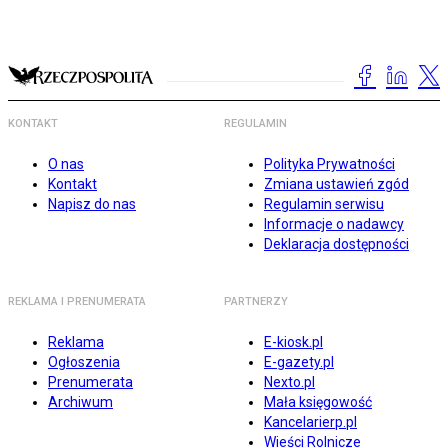
KONTAKT
REGULAMIN
O nas
Polityka Prywatności
Kontakt
Zmiana ustawień zgód
Napisz do nas
Regulamin serwisu
Informacje o nadawcy
Deklaracja dostępności
REKLAMA I PRENUMERATA
PARTNERZY
Reklama
E-kiosk.pl
Ogłoszenia
E-gazety.pl
Prenumerata
Nexto.pl
Archiwum
Mała księgowość
Kancelarierp.pl
Wieści Rolnicze