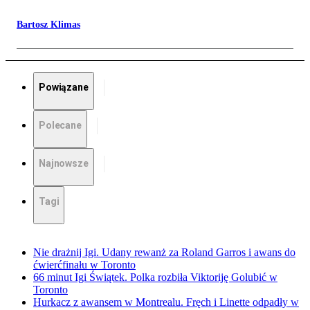
Bartosz Klimas
Powiązane
Polecane
Najnowsze
Tagi
Nie drażnij Igi. Udany rewanż za Roland Garros i awans do
ćwierćfinału w Toronto
66 minut Igi Świątek. Polka rozbiła Viktoriję Golubić w
Toronto
Hurkacz z awansem w Montrealu. Fręch i Linette odpadły w