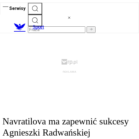
Serwisy
S
port
Navratilova ma zapewnić sukcesy
Agnieszki Radwańskiej