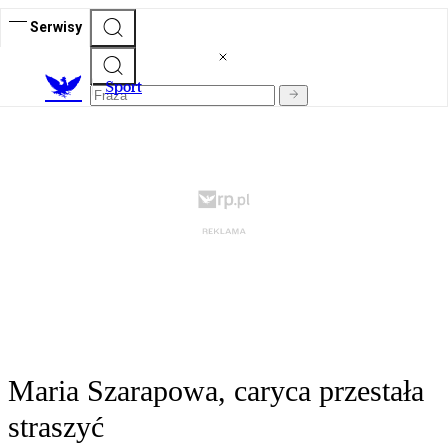
Serwisy
S
port
Maria Szarapowa, caryca przestała
straszyć