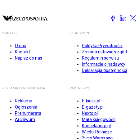
KONTAKT
REGULAMIN
O nas
Polityka Prywatności
Kontakt
Zmiana ustawień zgód
Napisz do nas
Regulamin serwisu
Informacje o nadawcy
Deklaracja dostępności
REKLAMA I PRENUMERATA
PARTNERZY
Reklama
E-kiosk.pl
Ogłoszenia
E-gazety.pl
Prenumerata
Nexto.pl
Archiwum
Mała księgowość
Kancelarierp.pl
Wieści Rolnicze
Życie Warszawy