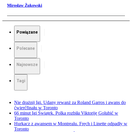
Mirosław Żukowski
Powiązane
Polecane
Najnowsze
Tagi
Nie drażnij Igi. Udany rewanż za Roland Garros i awans do
ćwierćfinału w Toronto
66 minut Igi Świątek. Polka rozbiła Viktoriję Golubić w
Toronto
Hurkacz z awansem w Montrealu. Fręch i Linette odpadły w
Toronto