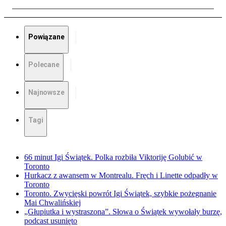
Powiązane
Polecane
Najnowsze
Tagi
66 minut Igi Świątek. Polka rozbiła Viktoriję Golubić w
Toronto
Hurkacz z awansem w Montrealu. Fręch i Linette odpadły w
Toronto
Toronto. Zwycięski powrót Igi Świątek, szybkie pożegnanie
Mai Chwalińskiej
„Głupiutka i wystraszona”. Słowa o Świątek wywołały burzę,
podcast usunięto