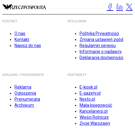
KONTAKT
REGULAMIN
O nas
Polityka Prywatności
Kontakt
Zmiana ustawień zgód
Napisz do nas
Regulamin serwisu
Informacje o nadawcy
Deklaracja dostępności
REKLAMA I PRENUMERATA
PARTNERZY
Reklama
E-kiosk.pl
Ogłoszenia
E-gazety.pl
Prenumerata
Nexto.pl
Archiwum
Mała księgowość
Kancelarierp.pl
Wieści Rolnicze
Życie Warszawy