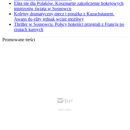
Elita nie dla Polaków. Koszmarne zakończenie hokejowych
mistrzostw świata w Sosnowcu
Kolejny dramatyczny mecz i porażka z Kazachstanem.
Awans do elity jednak wciąż możliwy
Thriller w Sosnowcu. Polscy hokeiści przegrali z Francją po
rzutach karnych
Promowane treści