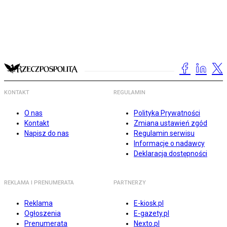
KONTAKT
REGULAMIN
O nas
Polityka Prywatności
Kontakt
Zmiana ustawień zgód
Napisz do nas
Regulamin serwisu
Informacje o nadawcy
Deklaracja dostępności
REKLAMA I PRENUMERATA
PARTNERZY
Reklama
E-kiosk.pl
Ogłoszenia
E-gazety.pl
Prenumerata
Nexto.pl