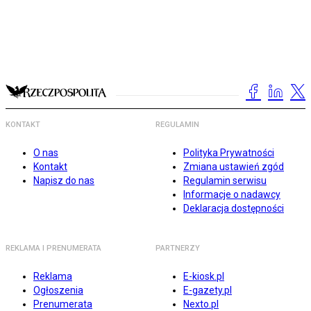
KONTAKT
REGULAMIN
O nas
Polityka Prywatności
Kontakt
Zmiana ustawień zgód
Napisz do nas
Regulamin serwisu
Informacje o nadawcy
Deklaracja dostępności
REKLAMA I PRENUMERATA
PARTNERZY
Reklama
E-kiosk.pl
Ogłoszenia
E-gazety.pl
Prenumerata
Nexto.pl