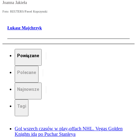
Joanna Jakieła
Foto: REUTERS/Pawel Kopczynski
Łukasz Majchrzyk
Powiązane
Polecane
Najnowsze
Tagi
Gol wszech czasów w play-offach NHL. Vegas Golden
Knights idą po Puchar Stanleya