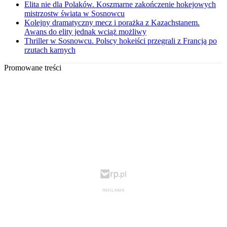
Elita nie dla Polaków. Koszmarne zakończenie hokejowych
mistrzostw świata w Sosnowcu
Kolejny dramatyczny mecz i porażka z Kazachstanem.
Awans do elity jednak wciąż możliwy
Thriller w Sosnowcu. Polscy hokeiści przegrali z Francją po
rzutach karnych
Promowane treści