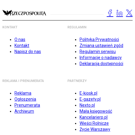
KONTAKT
REGULAMIN
O nas
Polityka Prywatności
Kontakt
Zmiana ustawień zgód
Napisz do nas
Regulamin serwisu
Informacje o nadawcy
Deklaracja dostępności
REKLAMA I PRENUMERATA
PARTNERZY
Reklama
E-kiosk.pl
Ogłoszenia
E-gazety.pl
Prenumerata
Nexto.pl
Archiwum
Mała księgowość
Kancelarierp.pl
Wieści Rolnicze
Życie Warszawy