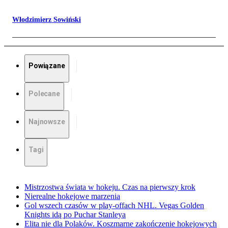
Włodzimierz Sowiński
Powiązane
Polecane
Najnowsze
Tagi
Mistrzostwa świata w hokeju. Czas na pierwszy krok
Nierealne hokejowe marzenia
Gol wszech czasów w play-offach NHL. Vegas Golden
Knights idą po Puchar Stanleya
Elita nie dla Polaków. Koszmarne zakończenie hokejowych