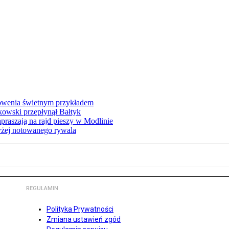
łowenia świetnym przykładem
owski przepłynął Bałtyk
apraszają na rajd pieszy w Modlinie
yżej notowanego rywala
REGULAMIN
Polityka Prywatności
Zmiana ustawień zgód