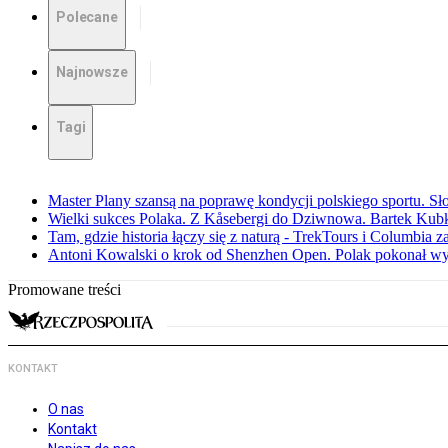
Polecane
Najnowsze
Tagi
Master Plany szansą na poprawę kondycji polskiego sportu. S
Wielki sukces Polaka. Z Kåsebergi do Dziwnowa. Bartek Kubk
Tam, gdzie historia łączy się z naturą - TrekTours i Columbia z
Antoni Kowalski o krok od Shenzhen Open. Polak pokonał w
Promowane treści
KONTAKT
O nas
Kontakt