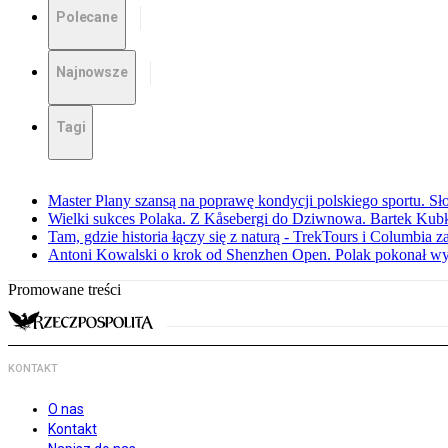
Polecane
Najnowsze
Tagi
Master Plany szansą na poprawę kondycji polskiego sportu. S
Wielki sukces Polaka. Z Kåsebergi do Dziwnowa. Bartek Kubk
Tam, gdzie historia łączy się z naturą - TrekTours i Columbia z
Antoni Kowalski o krok od Shenzhen Open. Polak pokonał w
Promowane treści
KONTAKT
O nas
Kontakt