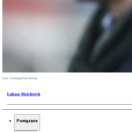
Foto: Fotorzepa/Piotr Nowak
Łukasz Majchrzyk
Powiązane