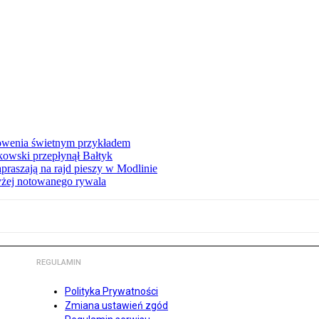
łowenia świetnym przykładem
owski przepłynął Bałtyk
apraszają na rajd pieszy w Modlinie
yżej notowanego rywala
REGULAMIN
Polityka Prywatności
Zmiana ustawień zgód