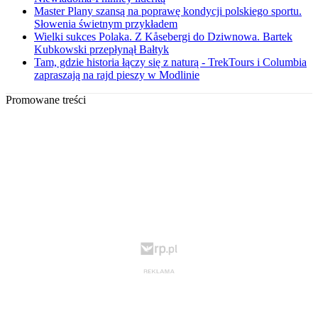
Master Plany szansą na poprawę kondycji polskiego sportu.
Słowenia świetnym przykładem
Wielki sukces Polaka. Z Kåsebergi do Dziwnowa. Bartek
Kubkowski przepłynął Bałtyk
Tam, gdzie historia łączy się z naturą - TrekTours i Columbia
zapraszają na rajd pieszy w Modlinie
Promowane treści