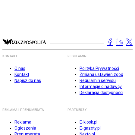
KONTAKT
REGULAMIN
O nas
Polityka Prywatności
Kontakt
Zmiana ustawień zgód
Napisz do nas
Regulamin serwisu
Informacje o nadawcy
Deklaracja dostępności
REKLAMA I PRENUMERATA
PARTNERZY
Reklama
E-kiosk.pl
Ogłoszenia
E-gazety.pl
Prenumerata
Nexto.pl