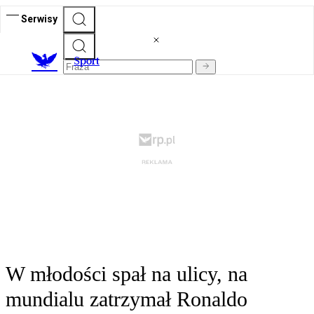
Serwisy
S
port
W młodości spał na ulicy, na
mundialu zatrzymał Ronaldo