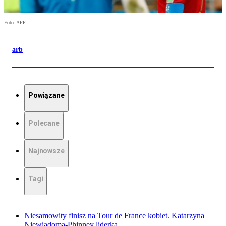
Foto: AFP
arb
Powiązane
Polecane
Najnowsze
Tagi
Niesamowity finisz na Tour de France kobiet. Katarzyna
Niewiadoma-Phinney liderką