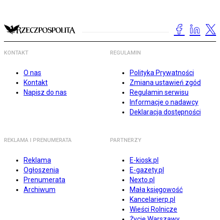
KONTAKT
REGULAMIN
O nas
Polityka Prywatności
Kontakt
Zmiana ustawień zgód
Napisz do nas
Regulamin serwisu
Informacje o nadawcy
Deklaracja dostępności
REKLAMA I PRENUMERATA
PARTNERZY
Reklama
E-kiosk.pl
Ogłoszenia
E-gazety.pl
Prenumerata
Nexto.pl
Archiwum
Mała księgowość
Kancelarierp.pl
Wieści Rolnicze
Życie Warszawy