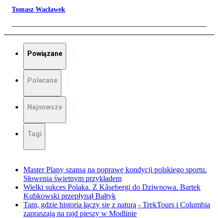
Tomasz Wacławek
Powiązane
Polecane
Najnowsze
Tagi
Master Plany szansą na poprawę kondycji polskiego sportu.
Słowenia świetnym przykładem
Wielki sukces Polaka. Z Kåsebergi do Dziwnowa. Bartek
Kubkowski przepłynął Bałtyk
Tam, gdzie historia łączy się z naturą - TrekTours i Columbia
zapraszają na rajd pieszy w Modlinie