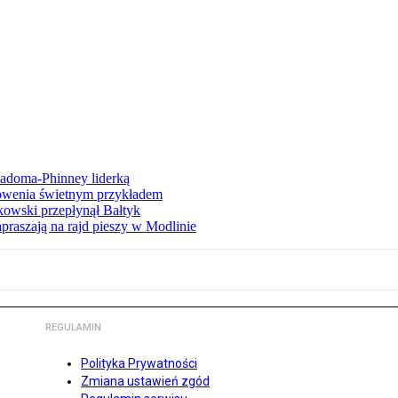
iadoma-Phinney liderką
łowenia świetnym przykładem
owski przepłynął Bałtyk
apraszają na rajd pieszy w Modlinie
REGULAMIN
Polityka Prywatności
Zmiana ustawień zgód