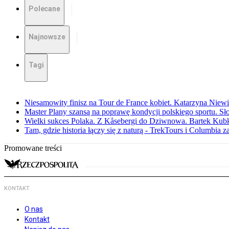
Polecane
Najnowsze
Tagi
Niesamowity finisz na Tour de France kobiet. Katarzyna Niew
Master Plany szansą na poprawę kondycji polskiego sportu. S
Wielki sukces Polaka. Z Kåsebergi do Dziwnowa. Bartek Kubk
Tam, gdzie historia łączy się z naturą - TrekTours i Columbia z
Promowane treści
KONTAKT
O nas
Kontakt