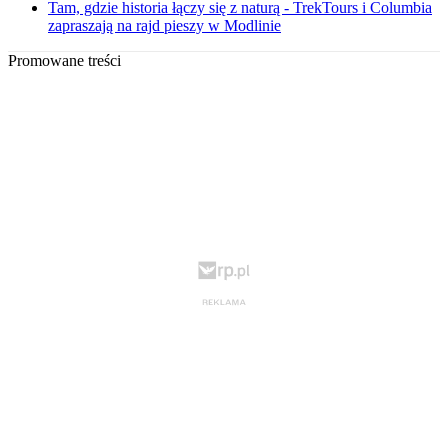
Tam, gdzie historia łączy się z naturą - TrekTours i Columbia
zapraszają na rajd pieszy w Modlinie
Promowane treści