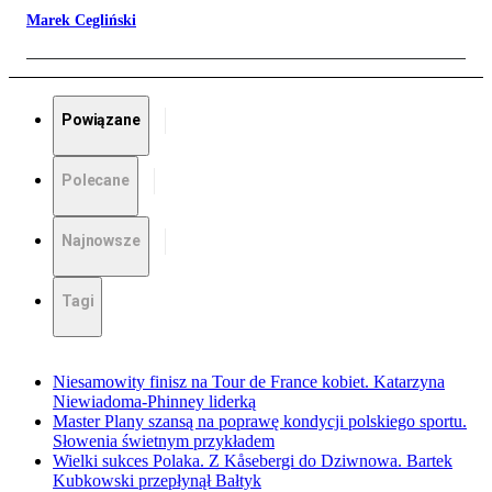
Marek Cegliński
Powiązane
Polecane
Najnowsze
Tagi
Niesamowity finisz na Tour de France kobiet. Katarzyna
Niewiadoma-Phinney liderką
Master Plany szansą na poprawę kondycji polskiego sportu.
Słowenia świetnym przykładem
Wielki sukces Polaka. Z Kåsebergi do Dziwnowa. Bartek
Kubkowski przepłynął Bałtyk