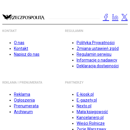
KONTAKT
REGULAMIN
O nas
Polityka Prywatności
Kontakt
Zmiana ustawień zgód
Napisz do nas
Regulamin serwisu
Informacje o nadawcy
Deklaracja dostępności
REKLAMA I PRENUMERATA
PARTNERZY
Reklama
E-kiosk.pl
Ogłoszenia
E-gazety.pl
Prenumerata
Nexto.pl
Archiwum
Mała księgowość
Kancelarierp.pl
Wieści Rolnicze
Życie Warszawy