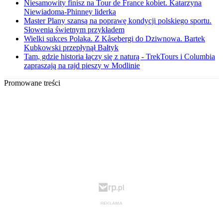
Niesamowity finisz na Tour de France kobiet. Katarzyna
Niewiadoma-Phinney liderką
Master Plany szansą na poprawę kondycji polskiego sportu.
Słowenia świetnym przykładem
Wielki sukces Polaka. Z Kåsebergi do Dziwnowa. Bartek
Kubkowski przepłynął Bałtyk
Tam, gdzie historia łączy się z naturą - TrekTours i Columbia
zapraszają na rajd pieszy w Modlinie
Promowane treści