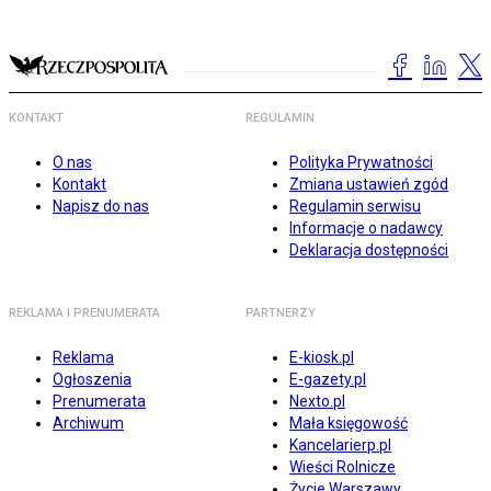
KONTAKT
REGULAMIN
O nas
Polityka Prywatności
Kontakt
Zmiana ustawień zgód
Napisz do nas
Regulamin serwisu
Informacje o nadawcy
Deklaracja dostępności
REKLAMA I PRENUMERATA
PARTNERZY
Reklama
E-kiosk.pl
Ogłoszenia
E-gazety.pl
Prenumerata
Nexto.pl
Archiwum
Mała księgowość
Kancelarierp.pl
Wieści Rolnicze
Życie Warszawy