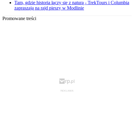
Tam, gdzie historia łączy się z naturą - TrekTours i Columbia
zapraszają na rajd pieszy w Modlinie
Promowane treści