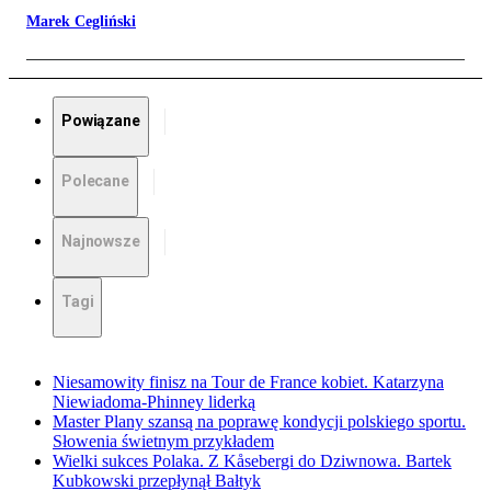
Marek Cegliński
Powiązane
Polecane
Najnowsze
Tagi
Niesamowity finisz na Tour de France kobiet. Katarzyna
Niewiadoma-Phinney liderką
Master Plany szansą na poprawę kondycji polskiego sportu.
Słowenia świetnym przykładem
Wielki sukces Polaka. Z Kåsebergi do Dziwnowa. Bartek
Kubkowski przepłynął Bałtyk