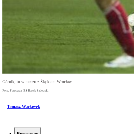
Górnik, tu w meczu z Śląskiem Wrocław
Foto: Fotorzepa, BS Bartek Sadowski
Tomasz Wacławek
Powiązane