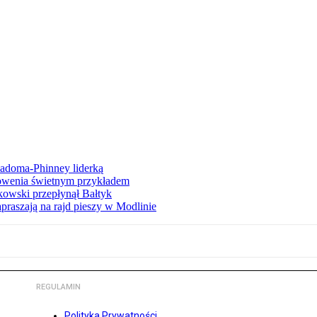
iadoma-Phinney liderką
łowenia świetnym przykładem
owski przepłynął Bałtyk
apraszają na rajd pieszy w Modlinie
REGULAMIN
Polityka Prywatności