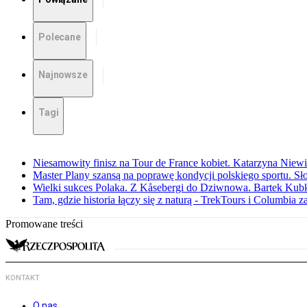
Polecane
Najnowsze
Tagi
Niesamowity finisz na Tour de France kobiet. Katarzyna Niew
Master Plany szansą na poprawę kondycji polskiego sportu. S
Wielki sukces Polaka. Z Kåsebergi do Dziwnowa. Bartek Kubk
Tam, gdzie historia łączy się z naturą - TrekTours i Columbia z
Promowane treści
KONTAKT
O nas