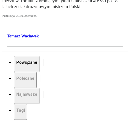
meczu w Toruniu z broniącym tytułu Unibaksem 40:38 i po 18
latach został drużynowym mistrzem Polski
Publikacja:
26.10.2009 01:06
Tomasz Wacławek
Powiązane
Polecane
Najnowsze
Tagi