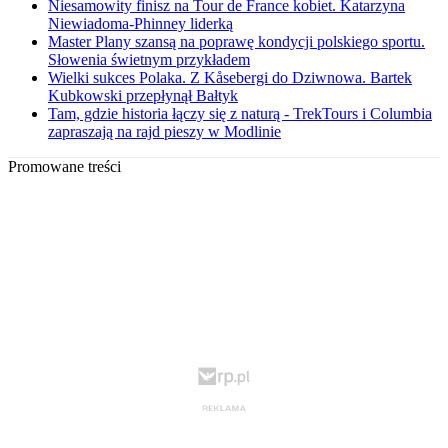
Niesamowity finisz na Tour de France kobiet. Katarzyna
Niewiadoma-Phinney liderką
Master Plany szansą na poprawę kondycji polskiego sportu.
Słowenia świetnym przykładem
Wielki sukces Polaka. Z Kåsebergi do Dziwnowa. Bartek
Kubkowski przepłynął Bałtyk
Tam, gdzie historia łączy się z naturą - TrekTours i Columbia
zapraszają na rajd pieszy w Modlinie
Promowane treści