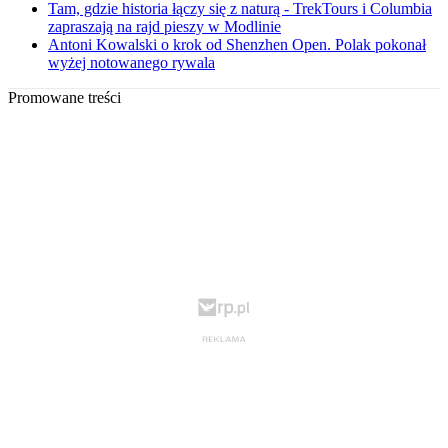
Tam, gdzie historia łączy się z naturą - TrekTours i Columbia
zapraszają na rajd pieszy w Modlinie
Antoni Kowalski o krok od Shenzhen Open. Polak pokonał
wyżej notowanego rywala
Promowane treści