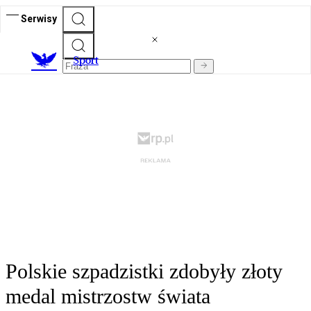
Serwisy
S
port
Polskie szpadzistki zdobyły złoty
medal mistrzostw świata