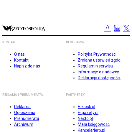
KONTAKT
REGULAMIN
O nas
Polityka Prywatności
Kontakt
Zmiana ustawień zgód
Napisz do nas
Regulamin serwisu
Informacje o nadawcy
Deklaracja dostępności
REKLAMA I PRENUMERATA
PARTNERZY
Reklama
E-kiosk.pl
Ogłoszenia
E-gazety.pl
Prenumerata
Nexto.pl
Archiwum
Mała księgowość
Kancelarierp.pl