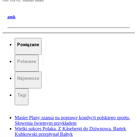
Foto: PAP/PA, Tommaso Berardi
amk
Powiązane
Polecane
Najnowsze
Tagi
Master Plany szansą na poprawę kondycji polskiego sportu.
Słowenia świetnym przykładem
Wielki sukces Polaka. Z Kåsebergi do Dziwnowa. Bartek
Kubkowski przepłynął Bałtyk