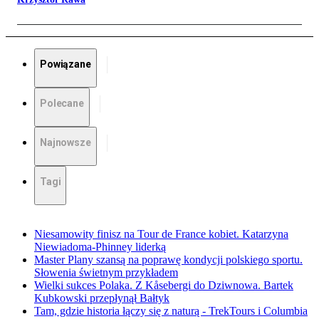
Powiązane
Polecane
Najnowsze
Tagi
Niesamowity finisz na Tour de France kobiet. Katarzyna
Niewiadoma-Phinney liderką
Master Plany szansą na poprawę kondycji polskiego sportu.
Słowenia świetnym przykładem
Wielki sukces Polaka. Z Kåsebergi do Dziwnowa. Bartek
Kubkowski przepłynął Bałtyk
Tam, gdzie historia łączy się z naturą - TrekTours i Columbia