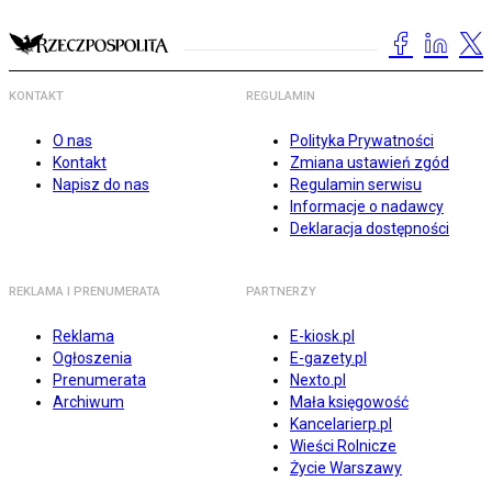
KONTAKT
REGULAMIN
O nas
Polityka Prywatności
Kontakt
Zmiana ustawień zgód
Napisz do nas
Regulamin serwisu
Informacje o nadawcy
Deklaracja dostępności
REKLAMA I PRENUMERATA
PARTNERZY
Reklama
E-kiosk.pl
Ogłoszenia
E-gazety.pl
Prenumerata
Nexto.pl
Archiwum
Mała księgowość
Kancelarierp.pl
Wieści Rolnicze
Życie Warszawy